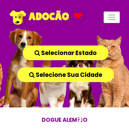
❤
ADOCÃO
Selecionar Estado
Selecione Sua Cidade
DOGUE ALEMﾃ｣O