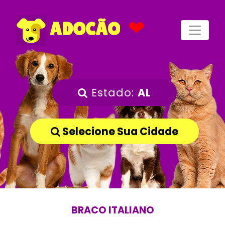
❤
ADOCÃO
Estado:
AL
Selecione Sua Cidade
BRACO ITALIANO