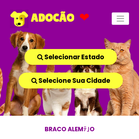
❤
ADOCÃO
Selecionar Estado
Selecione Sua Cidade
BRACO ALEMﾃ｣O