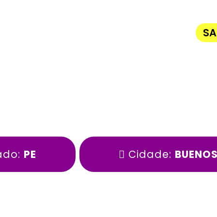
SA
ado:
PE
Cidade:
BUENOS