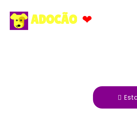
❤
ADOCÃO
Est