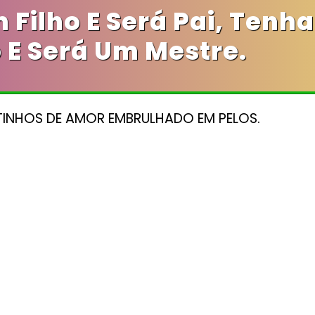
 Filho E Será Pai, Tenh
 E Será Um Mestre.
INHOS DE AMOR EMBRULHADO EM PELOS.