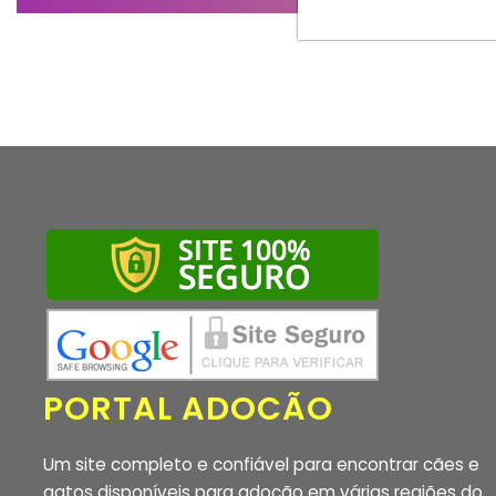
PORTAL ADOCÃO
Um site completo e confiável para encontrar cães e
gatos disponíveis para adoção em várias regiões do