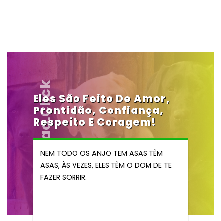
Vendocao.click
Eles São Feito De Amor,
Prontidão, Confiança,
Respeito E Coragem!
NEM TODO OS ANJO TEM ASAS TÊM
ASAS, ÀS VEZES, ELES TÊM O DOM DE TE
FAZER SORRIR.