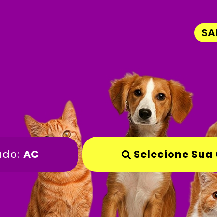
SA
ado:
AC
Selecione Sua