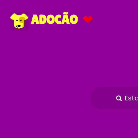
❤
ADOCÃO
Est