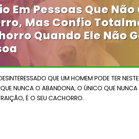
io Em Pessoas Que Não
rro, Mas Confio Totalm
orro Quando Ele Não G
soa
DESINTERESSADO QUE UM HOMEM PODE TER NEST
E QUE NUNCA O ABANDONA, O ÚNICO QUE NUNC
TRAIÇÃO, É O SEU CACHORRO.