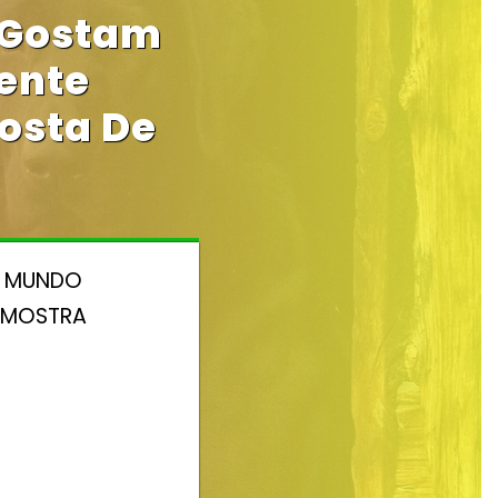
 Gostam
ente
osta De
E MUNDO
A MOSTRA