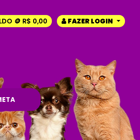
LDO 🪙 R$ 0,00
FAZER LOGIN
META