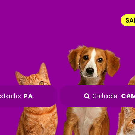
SA
stado:
PA
Cidade:
CA