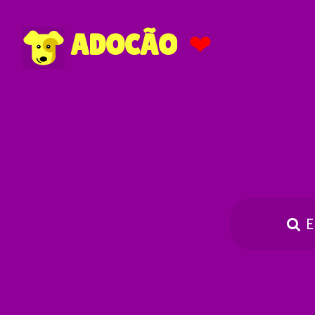
❤
ADOCÃO
E