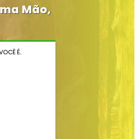
Uma Mão,
VOCÊ É.