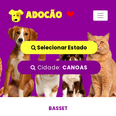
❤
ADOCÃO
Selecionar Estado
Cidade:
CANOAS
BASSET