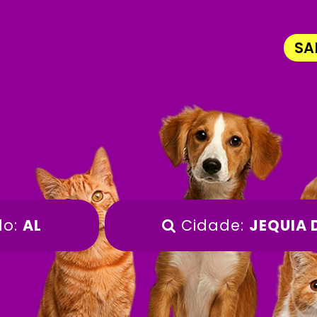
SA
do:
AL
Cidade:
JEQUIA 