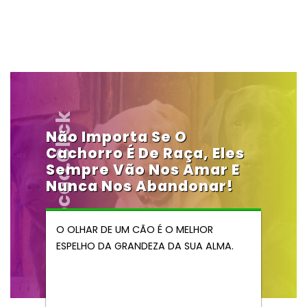
Vendocao.click
Não Importa Se O
Cachorro É De Raça, Eles
Sempre Vão Nos Amar E
Nunca Nos Abandonar!
O OLHAR DE UM CÃO É O MELHOR
ESPELHO DA GRANDEZA DA SUA ALMA.