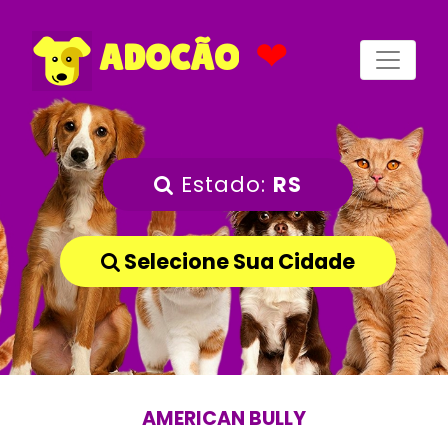
❤
ADOCÃO
Estado:
RS
Selecione Sua Cidade
AMERICAN BULLY