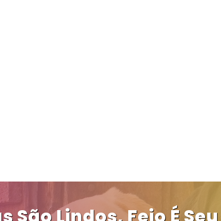
s São Lindos, Feio É Seu