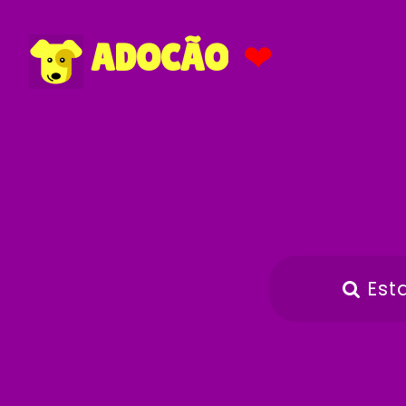
❤
ADOCÃO
Est