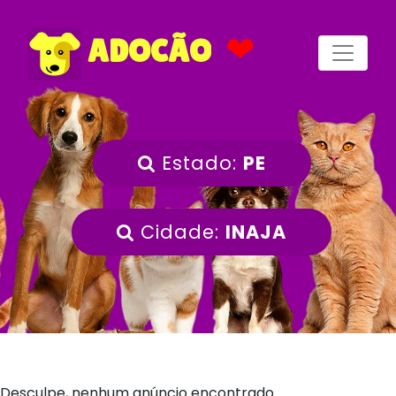
❤
ADOCÃO
Estado:
PE
Cidade:
INAJA
Desculpe, nenhum anúncio encontrado.