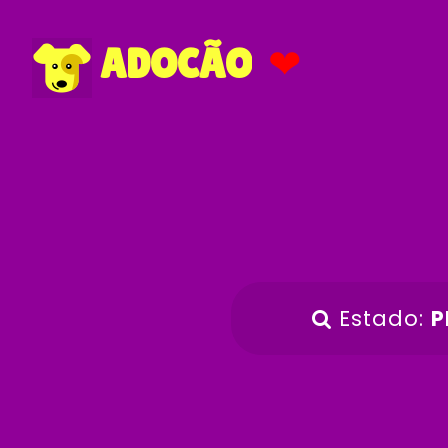
❤
ADOCÃO
Estado:
P