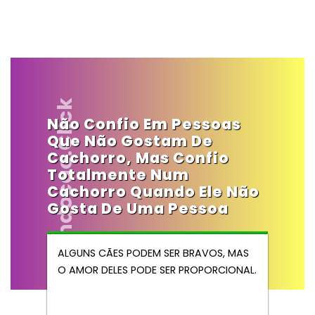
Vendocao.click
Não Confio Em Pessoas
Que Não Gostam De
Cachorro, Mas Confio
Totalmente Num
Cachorro Quando Ele Não
Gosta De Uma Pessoa
ALGUNS CÃES PODEM SER BRAVOS, MAS
O AMOR DELES PODE SER PROPORCIONAL.