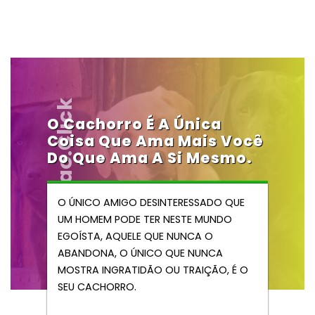
Vendocao.click
O Cachorro É A Única
Coisa Que Ama Mais Você
Do Que Ama A Si Mesmo.
O ÚNICO AMIGO DESINTERESSADO QUE
UM HOMEM PODE TER NESTE MUNDO
EGOÍSTA, AQUELE QUE NUNCA O
ABANDONA, O ÚNICO QUE NUNCA
MOSTRA INGRATIDÃO OU TRAIÇÃO, É O
SEU CACHORRO.