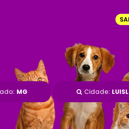
SA
tado:
MG
Cidade:
LUIS