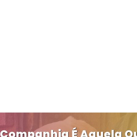
 Companhia É Aquela Q