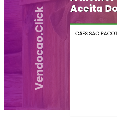
Aceita Do
Vendocao.click
CÃES SÃO PACOT