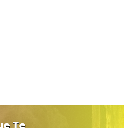
ue Te