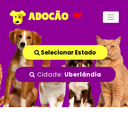
❤
ADOCÃO
Selecionar Estado
Cidade:
Uberlândia