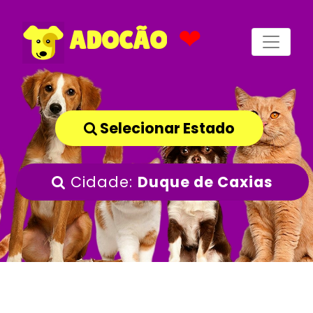
❤
ADOCÃO
Selecionar Estado
Cidade:
Duque de Caxias