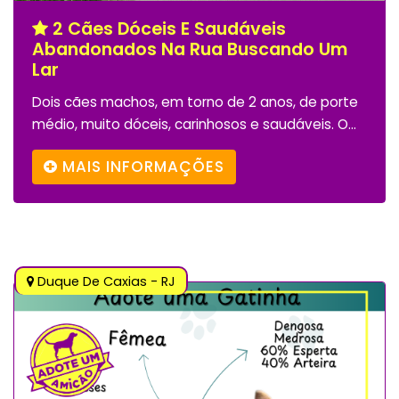
2 Cães Dóceis E Saudáveis
Abandonados Na Rua Buscando Um
Lar
Dois cães machos, em torno de 2 anos, de porte
médio, muito dóceis, carinhosos e saudáveis. O...
MAIS INFORMAÇÕES
Duque De Caxias - RJ