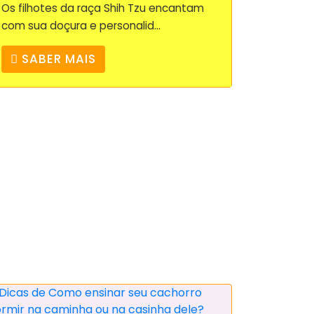
Os filhotes da raça Shih Tzu encantam
com sua doçura e personalid...
SABER MAIS