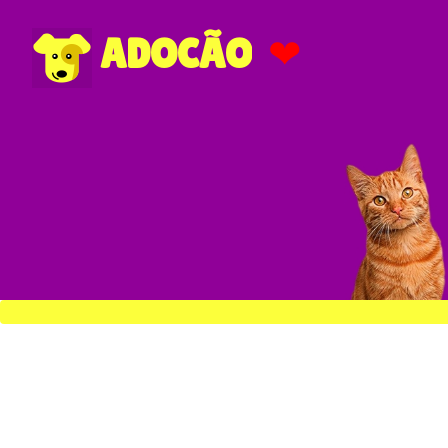
❤
ADOCÃO